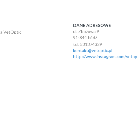
DANE ADRESOWE
ul. Zbożowa 9
na VetOptic
91-844 Łódź
tel. 531374329
kontakt@vetoptic.pl
http://www.instagram.com/vetop